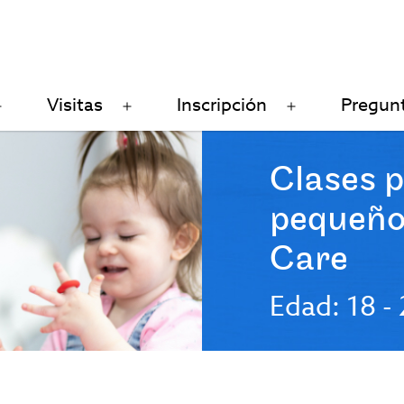
Visitas
Inscripción
Pregun
Open
Open
Open
menu
menu
menu
Clases p
pequeño
Care
Edad: 18 -