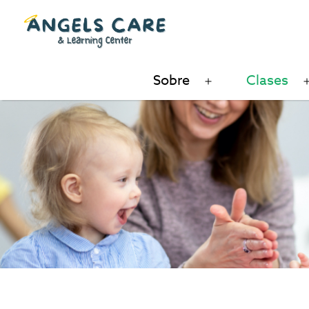
Skip
to
content
Angels
Sobre
Clases
Open
Care
menu
and
Learning
Center