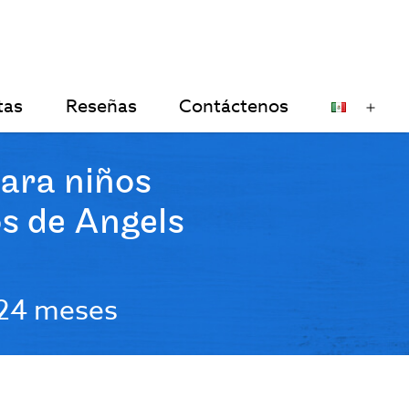
tas
Reseñas
Contáctenos
Op
me
ara niños
s de Angels
 24 meses